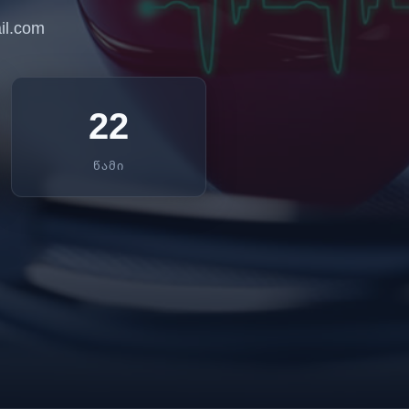
l.com
22
ᲬᲐᲛᲘ