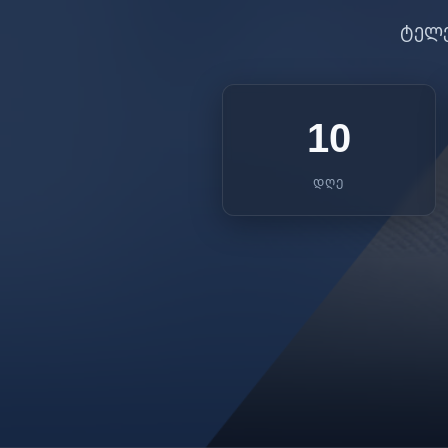
ტელე
10
ᲓᲦᲔ