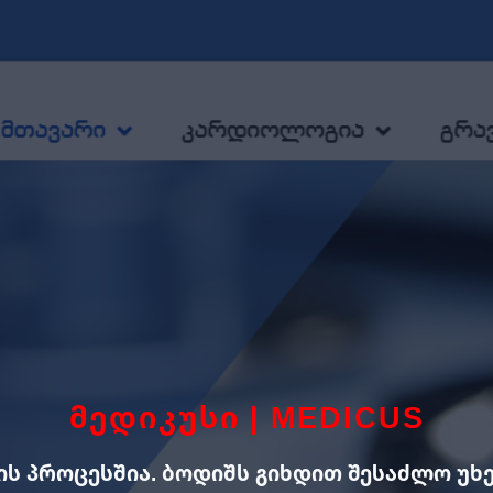
ᲛᲔᲓᲘᲙᲣᲡᲘ | MEDICUS
ის პროცესშია. ბოდიშს გიხდით შესაძლო უ